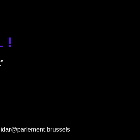
 !
”
hidar@parlement.brussels