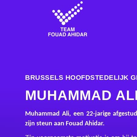
BRUSSELS HOOFDSTEDELIJK 
MUHAMMAD ALI
Muhammad Ali, een 22-jarige afgestu
zijn steun aan Fouad Ahidar.