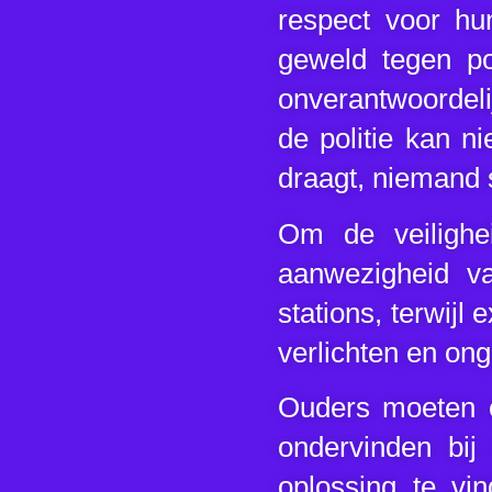
respect voor hun
geweld tegen po
onverantwoordeli
de politie kan n
draagt, niemand 
Om de veilighe
aanwezigheid va
stations, terwij
verlichten en ong
Ouders moeten o
ondervinden bi
oplossing te vin