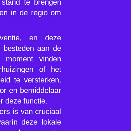
 stand te brengen
gen in de regio om
ventie, en deze
t besteden aan de
t moment vinden
rhuizingen of het
eid te versterken,
tor en bemiddelaar
 deze functie.
s is van cruciaal
aarin deze lokale