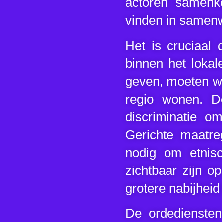
actoren samenk
vinden in samenwe
Het is cruciaal 
binnen het lokal
geven, moeten we
regio wonen. D
discriminatie om
Gerichte maatre
nodig om etnisc
zichtbaar zijn o
grotere nabijheid
De ordedienste