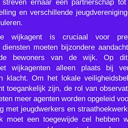
 streven ernaar een partnerschap tot
elling en verschillende jeugdverenigin
uleren.
 wijkagent is cruciaal voor pre
e diensten moeten bijzondere aandach
t de bewoners van de wijk. Op di
t wijkagenten alleen plaats bij ve
 klacht. Om het lokale veiligheidsbel
t toegankelijk zijn, de rol van observa
eten meer agenten worden opgeleid voor
 met jeugdwerkers en straathoekwerker
jk moet een toegewijde cel hebben w