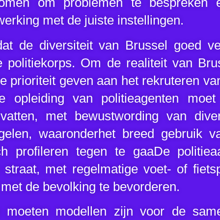
omen om problemen te bespreken e
rking met de juiste instellingen.
dat de diversiteit van Brussel goed v
e politiekorps. Om de realiteit van Bru
 prioriteit geven aan het rekruteren va
e opleiding van politieagenten moet
vatten, met bewustwording van divers
gelen, waaronderhet breed gebruik v
h profileren tegen te gaaDe politie
p straat, met regelmatige voet- of fiet
 met de bevolking te bevorderen.
n moeten modellen zijn voor de same