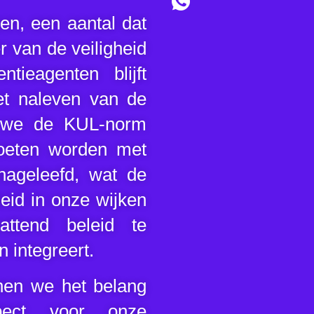
n, een aantal dat
r van de veiligheid
tieagenten blijft
iet naleven van de
s we de KUL-norm
moeten worden met
nageleefd, wat de
eid in onze wijken
ttend beleid te
 integreert.
nen we het belang
pect voor onze