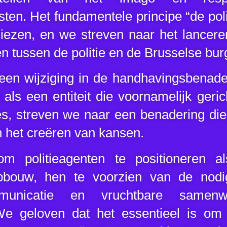
en. Het fundamentele principe “de politi
liezen, en we streven naar het lanceren
 tussen de politie en de Brusselse burg
een wijziging in de handhavingsbenader
n als een entiteit die voornamelijk geri
ies, streven we naar een benadering die
 het creëren van kansen.
m politieagenten te positioneren a
bouw, hen te voorzien van de nodi
mmunicatie en vruchtbare same
e geloven dat het essentieel is om 