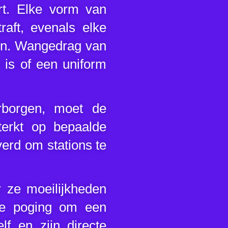
ert. Elke vorm van
aft, evenals elke
ten. Wangedrag van
r is of een uniform
rborgen, moet de
terkt op bepaalde
verd om stations te
 ze moeilijkheden
ke poging om een
lf en zijn directe