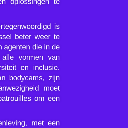
n oplossingen te
ertegenwoordigd is
ssel beter weer te
n agenten die in de
 alle vormen van
iteit en inclusie.
an bodycams, zijn
aanwezigheid moet
spatrouilles om een
nleving, met een