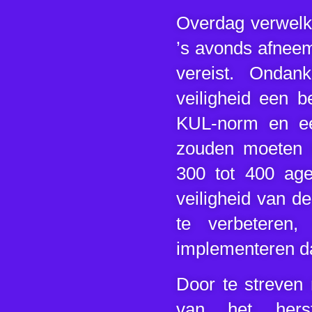
Overdag verwelk
’s avonds afneemt
vereist. Ondank
veiligheid een b
KUL-norm en ee
zouden moeten r
300 tot
400 age
veiligheid van d
te verbeteren
implementeren da
Door te streven
van het hers