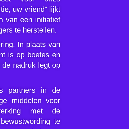
e, uw vriend” lijkt
 van een initiatief
ers te herstellen.
ing. In plaats van
cht is op boetes en
 de nadruk legt op
ls partners in de
ge middelen voor
nwerking met de
bewustwording te