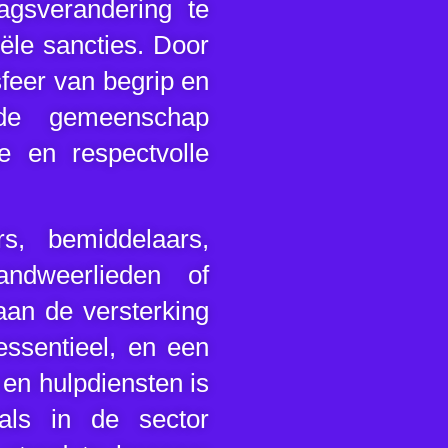
agsverandering te
ële sancties. Door
feer van begrip en
 de gemeenschap
e en respectvolle
, bemiddelaars,
randweerlieden of
 aan de versterking
essentieel, en een
 en hulpdiensten is
als in de sector