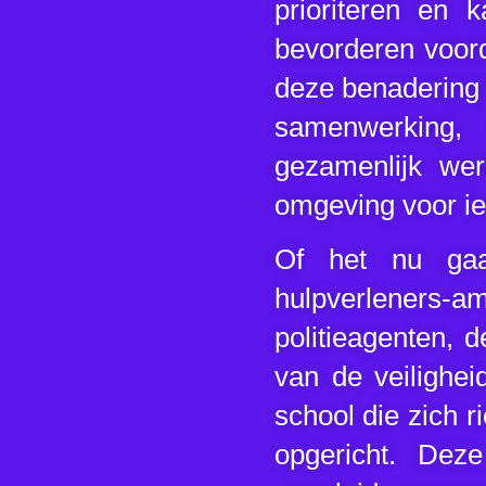
prioriteren en 
bevorderen voord
deze benadering 
samenwerking,
gezamenlijk wer
omgeving voor i
Of het nu gaa
hulpverleners-a
politieagenten, 
van de veilighei
school die zich r
opgericht. Dez