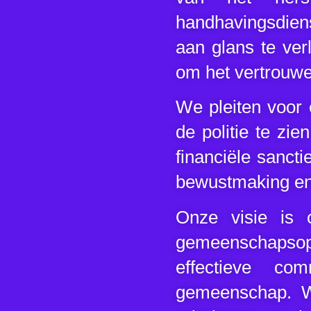
handhavingsdienst
aan glans te ver
om het vertrouwen
We pleiten voor 
de politie te zie
financiële sanct
bewustmaking en
Onze visie is o
gemeenschapsop
effectieve co
gemeenschap. W