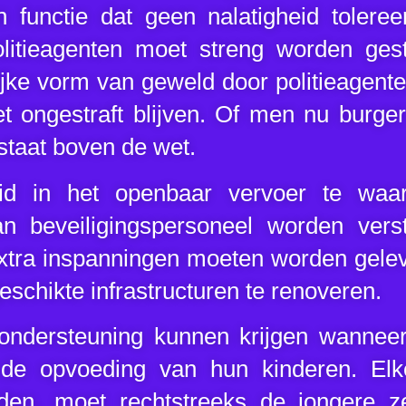
 functie dat geen nalatigheid tolere
litieagenten moet streng worden gestr
jke vorm van geweld door politieagen
iet ongestraft blijven. Of men nu burge
staat boven de wet.
id in het openbaar vervoer te waa
n beveiligingspersoneel worden vers
l extra inspanningen moeten worden gele
eschikte infrastructuren te renoveren.
ndersteuning kunnen krijgen wanneer
j de opvoeding van hun kinderen. El
den, moet rechtstreeks de jongere ze