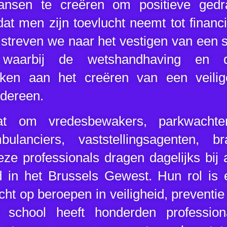
kansen te creëren om positieve gedr
at men zijn toevlucht neemt tot financi
streven we naar het vestigen van een s
 waarbij de wetshandhaving en
ken aan het creëren van een veilig
edereen.
t om vredesbewakers, parkwachters
mbulanciers, vaststellingsagenten, b
deze professionals dragen dagelijks bij
d in het Brussels Gewest. Hun rol is 
icht op beroepen in veiligheid, preventie
e school heeft honderden profession