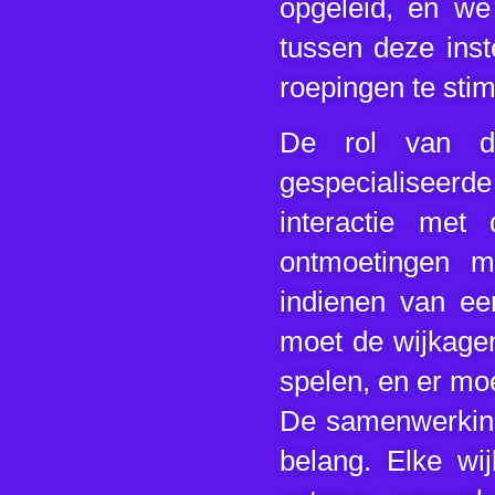
opgeleid, en we
tussen deze inst
roepingen te stim
De rol van de
gespecialiseerd
interactie me
ontmoetingen me
indienen van een
moet de wijkagen
spelen, en er mo
De samenwerking
belang. Elke wi