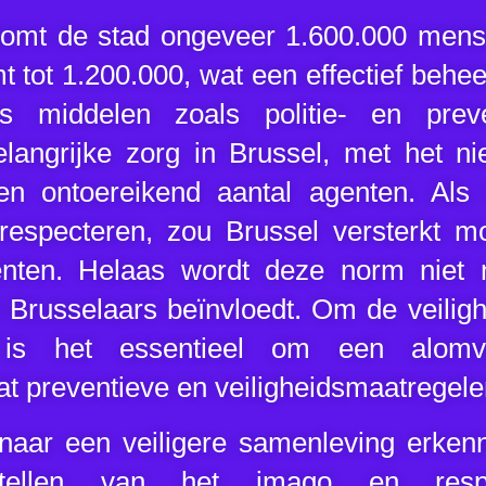
omt de stad ongeveer 1.600.000 mense
 tot 1.200.000, wat een effectief behee
s middelen zoals politie- en preven
elangrijke zorg in Brussel, met het n
n ontoereikend aantal agenten. Al
especteren, zou Brussel versterkt 
nten. Helaas wordt deze norm niet 
e Brusselaars beïnvloedt. Om de veiligh
, is het essentieel om een alomva
t preventieve en veiligheidsmaatregelen
 naar een veiligere samenleving erken
tellen van het imago en res