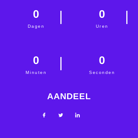
0
0
Dagen
Uren
0
0
Minuten
Seconden
AANDEEL