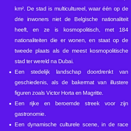
km². De stad is multicultureel, waar één op de
drie inwoners niet de Belgische nationaliteit
heeft, en ze is kosmopolitisch, met 184
nationaliteiten die er wonen, en staat op de
tweede plaats als de meest kosmopolitische
stad ter wereld na Dubai.
Een stedelijk landschap doordrenkt van
geschiedenis, als de bakermat van illustere
figuren zoals Victor Horta en Magritte.
Een rijke en beroemde streek voor zijn
gastronomie.
Een dynamische culturele scene, in de race