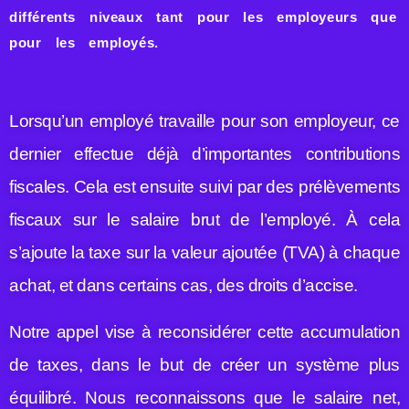
différents niveaux tant pour les employeurs que
pour les employés.
Lorsqu’un employé travaille pour son employeur, ce
dernier effectue déjà d’importantes contributions
fiscales. Cela est ensuite suivi par des prélèvements
fiscaux sur le salaire brut de l’employé. À cela
s’ajoute la taxe sur la valeur ajoutée (TVA) à chaque
achat, et dans certains cas, des droits d’accise.
Notre appel vise à reconsidérer cette accumulation
de taxes, dans le but de créer un système plus
équilibré. Nous reconnaissons que le salaire net,