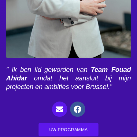
” Ik ben lid geworden van
Team Fouad
Ahidar
omdat het aansluit bij mijn
projecten en ambities voor Brussel.”
UW PROGRAMMA