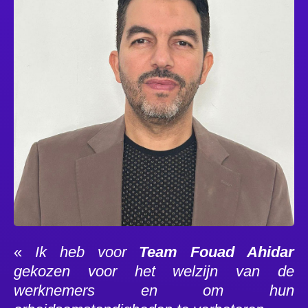
«
Ik heb voor
Team Fouad Ahidar
gekozen voor het welzijn van de
werknemers en om hun